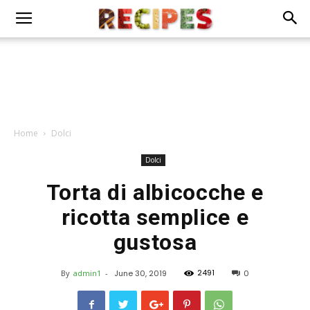
Home
Dolci
Dolci
Torta di albicocche e
ricotta semplice e
gustosa
2491
By
admin1
-
June 30, 2019
0