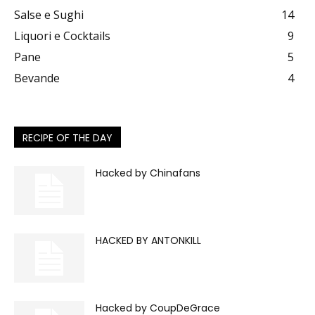
Salse e Sughi
14
Liquori e Cocktails
9
Pane
5
Bevande
4
RECIPE OF THE DAY
Hacked by Chinafans
HACKED BY ANTONKILL
Hacked by CoupDeGrace