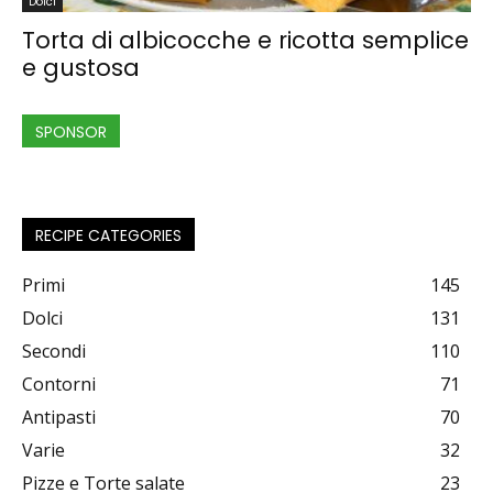
Dolci
Torta di albicocche e ricotta semplice
e gustosa
SPONSOR
RECIPE CATEGORIES
Primi
145
Dolci
131
Secondi
110
Contorni
71
Antipasti
70
Varie
32
Pizze e Torte salate
23