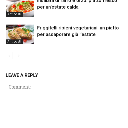
Insalata di farro e orzo: piatto fresco
per un’estate calda
Antipasti
Friggitelli ripieni vegetariani: un piatto
per assaporare già l’estate
Antipasti
LEAVE A REPLY