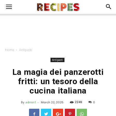
Home
Antipasti
Antipasti
La magia dei panzerotti
fritti: un tesoro della
cucina italiana
2249
By
admin1
-
March 22, 2025
0