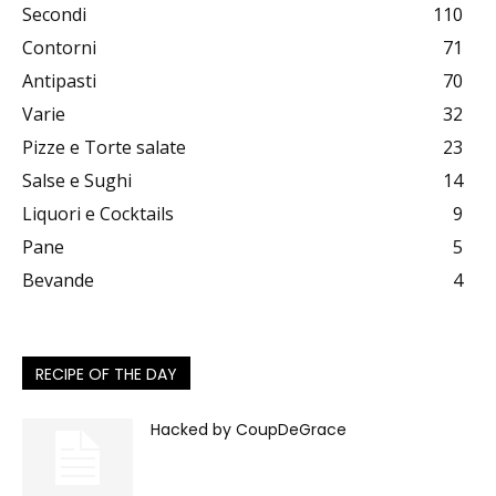
Secondi
110
Contorni
71
Antipasti
70
Varie
32
Pizze e Torte salate
23
Salse e Sughi
14
Liquori e Cocktails
9
Pane
5
Bevande
4
RECIPE OF THE DAY
Hacked by CoupDeGrace