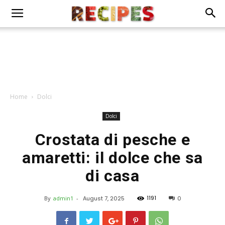
Home
Dolci
Dolci
Crostata di pesche e
amaretti: il dolce che sa
di casa
1191
By
admin1
-
August 7, 2025
0