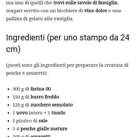
ma uno di quelli che
trovi sulle tavole di famiglia
,
magari servito con un bicchiere di
vino dolce
o una
pallina di gelato alla vaniglia.
Ingredienti (per uno stampo da 24
cm)
Questi sono gli ingredienti per preparare la crostata di
pesche e amaretti:
300 g di
farina 00
150 g di
burro freddo
120 g di
zucchero semolato
1
uovo
intero + 1
tuorlo
1 pizzico di
sale
5-6
pesche gialle mature
100 g di
amaretti