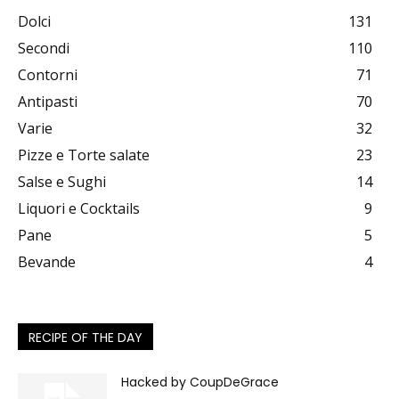
Dolci
131
Secondi
110
Contorni
71
Antipasti
70
Varie
32
Pizze e Torte salate
23
Salse e Sughi
14
Liquori e Cocktails
9
Pane
5
Bevande
4
RECIPE OF THE DAY
Hacked by CoupDeGrace