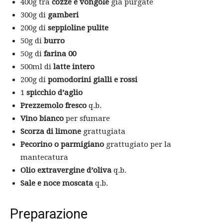
400g tra
cozze e vongole
già purgate
300g di
gamberi
200g di
seppioline pulite
50g di
burro
50g di
farina 00
500ml di
latte intero
200g di
pomodorini gialli e rossi
1
spicchio d’aglio
Prezzemolo fresco
q.b.
Vino bianco
per sfumare
Scorza di limone
grattugiata
Pecorino o parmigiano
grattugiato per la
mantecatura
Olio extravergine d’oliva
q.b.
Sale e noce moscata
q.b.
Preparazione