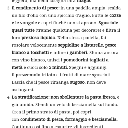
leggera, ma nella lasagna farà
magie
.
Il condimento di pesce:
in una padella ampia, scalda
un filo d’olio con uno spicchio d’aglio. Butta le
cozze
e le vongole
e copri finché non si aprono.
Sgusciale
quasi tutte
(tranne qualcuna per decorare) e filtra il
loro
prezioso liquido
. Nella stessa padella, fai
rosolare velocemente
seppioline a listarelle
,
pesce
bianco a tocchetti
e infine i
gamberi
. Sfuma ancora
con vino bianco, unisci i
pomodorini tagliati a
metà
e cuoci solo
5 minuti
. Spegni e aggiungi
il
prezzemolo tritato
e i frutti di mare sgusciati.
Lascia che il pesce rimanga
sugoso
, non deve
asciugarsi.
La stratificazione:
non sbollentare la pasta fresca
, è
già umida. Stendi un velo di besciamella sul fondo.
Crea il primo strato di pasta, poi copri
con
condimento di pesce, formaggio e besciamella
.
Continua così fino a esaurire gli ingredienti,