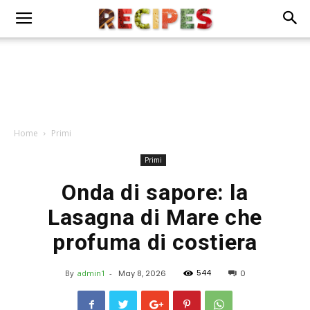
Home
Primi
Primi
Onda di sapore: la
Lasagna di Mare che
profuma di costiera
544
By
admin1
-
May 8, 2026
0