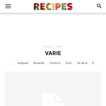
Home
Varie
VARIE
Antipasti
Bevande
Contorni
Dolci
Fai da te