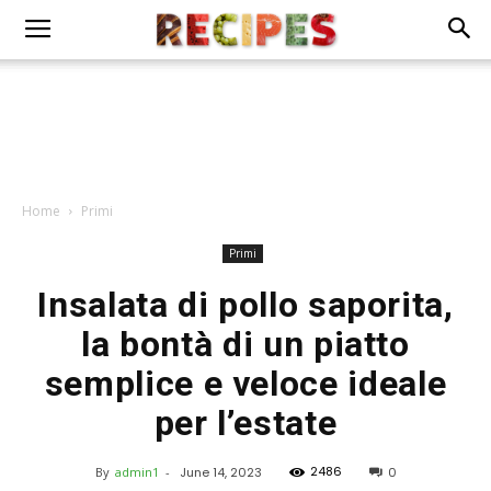
Home
Primi
Primi
Insalata di pollo saporita,
la bontà di un piatto
semplice e veloce ideale
per l’estate
2486
By
admin1
-
June 14, 2023
0