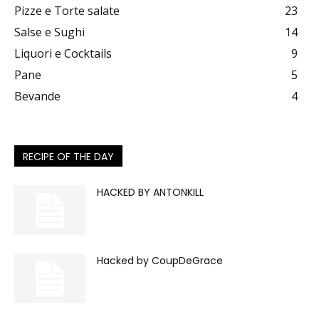
Pizze e Torte salate
23
Salse e Sughi
14
Liquori e Cocktails
9
Pane
5
Bevande
4
RECIPE OF THE DAY
HACKED BY ANTONKILL
Hacked by CoupDeGrace