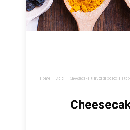
Home
Dolci
Cheesecake ai frutti di bosco: il sapo
Cheesecake 