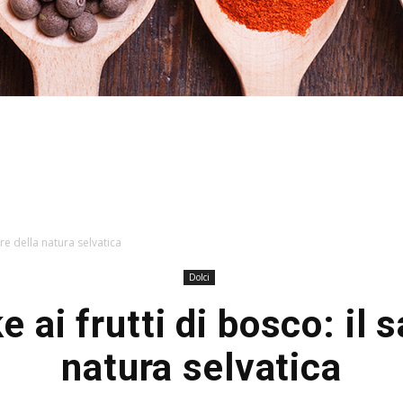
Stefania
re della natura selvatica
Dolci
ai frutti di bosco: il 
Profumi
natura selvatica