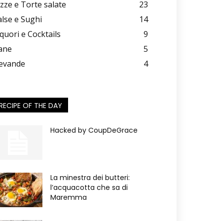
izze e Torte salate
23
alse e Sughi
14
iquori e Cocktails
9
ane
5
evande
4
RECIPE OF THE DAY
Hacked by CoupDeGrace
La minestra dei butteri:
l’acquacotta che sa di
Maremma