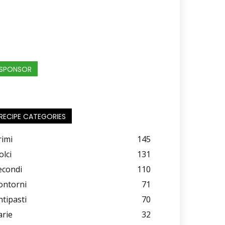
SPONSOR
RECIPE CATEGORIES
rimi
145
olci
131
econdi
110
ontorni
71
ntipasti
70
arie
32