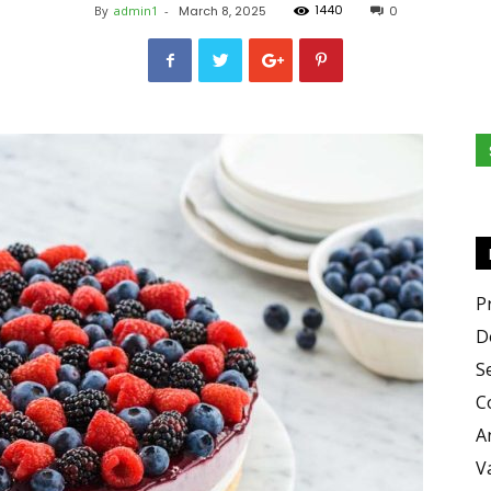
1440
By
admin1
-
March 8, 2025
0
e
Sapori
P
D
S
C
A
V