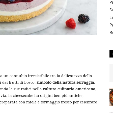
P
S
L
P
B
 un connubio irresistibile tra la delicatezza della
 dei frutti di bosco,
simbolo della natura selvaggia
.
onda le sue radici nella
cultura culinaria americana
,
avia, la cheesecake ha origini ben più antiche,
 preparata con miele e formaggio fresco per celebrare