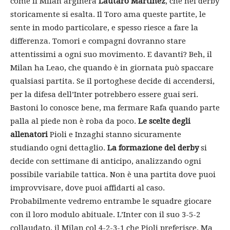
come il Milan arginerà
Lautaro Martinez
, che nei derby
storicamente si esalta. Il Toro ama queste partite, le
sente in modo particolare, e spesso riesce a fare la
differenza. Tomori e compagni dovranno stare
attentissimi a ogni suo movimento. E davanti? Beh, il
Milan ha Leao, che quando è in giornata può spaccare
qualsiasi partita. Se il portoghese decide di accendersi,
per la difesa dell’Inter potrebbero essere guai seri.
Bastoni lo conosce bene, ma fermare Rafa quando parte
palla al piede non è roba da poco.
Le scelte degli
allenatori
Pioli e Inzaghi stanno sicuramente
studiando ogni dettaglio.
La formazione del derby
si
decide con settimane di anticipo, analizzando ogni
possibile variabile tattica. Non è una partita dove puoi
improvvisare, dove puoi affidarti al caso.
Probabilmente vedremo entrambe le squadre giocare
con il loro modulo abituale. L’Inter con il suo 3-5-2
collaudato, il Milan col 4-2-3-1 che Pioli preferisce. Ma