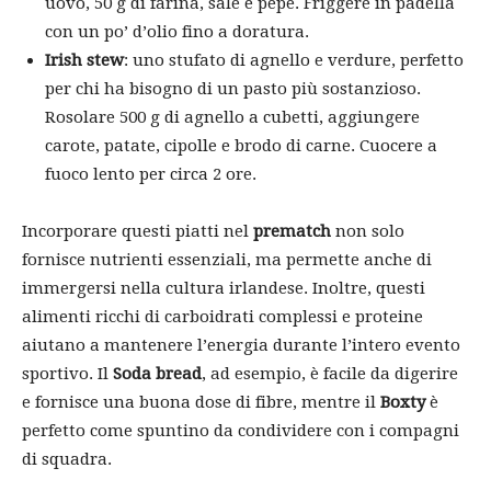
uovo, 50 g di farina, sale e pepe. Friggere in padella
con un po’ d’olio fino a doratura.
Irish stew
: uno stufato di agnello e verdure, perfetto
per chi ha bisogno di un pasto più sostanzioso.
Rosolare 500 g di agnello a cubetti, aggiungere
carote, patate, cipolle e brodo di carne. Cuocere a
fuoco lento per circa 2 ore.
Incorporare questi piatti nel
prematch
non solo
fornisce nutrienti essenziali, ma permette anche di
immergersi nella cultura irlandese. Inoltre, questi
alimenti ricchi di carboidrati complessi e proteine
aiutano a mantenere l’energia durante l’intero evento
sportivo. Il
Soda bread
, ad esempio, è facile da digerire
e fornisce una buona dose di fibre, mentre il
Boxty
è
perfetto come spuntino da condividere con i compagni
di squadra.