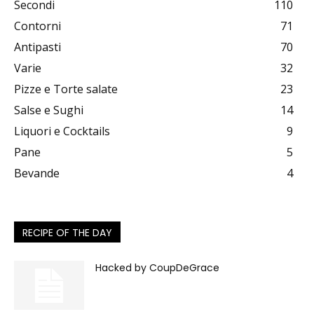
Secondi
110
Contorni
71
Antipasti
70
Varie
32
Pizze e Torte salate
23
Salse e Sughi
14
Liquori e Cocktails
9
Pane
5
Bevande
4
RECIPE OF THE DAY
Hacked by CoupDeGrace