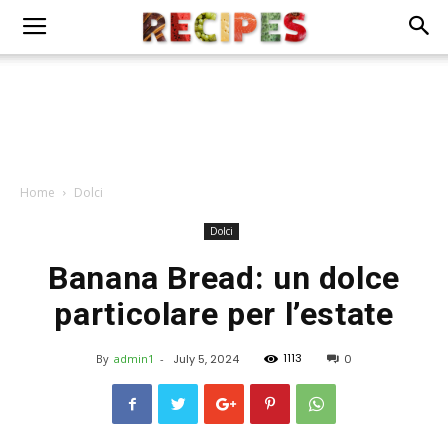
Home
Dolci
Dolci
Banana Bread: un dolce
particolare per l’estate
1113
By
admin1
-
July 5, 2024
0