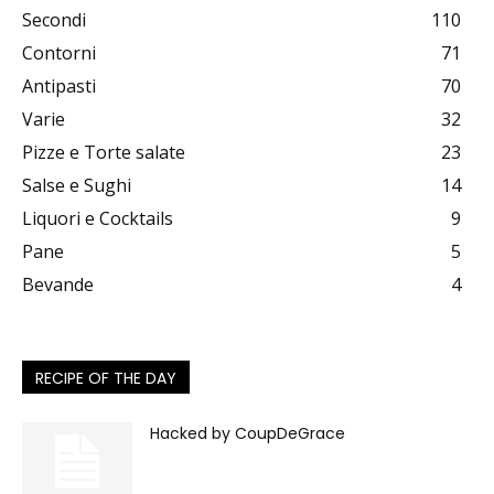
Secondi
110
Contorni
71
Antipasti
70
Varie
32
Pizze e Torte salate
23
Salse e Sughi
14
Liquori e Cocktails
9
Pane
5
Bevande
4
RECIPE OF THE DAY
Hacked by CoupDeGrace