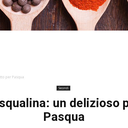
Stefania
atto per Pasqua
Secondi
squalina: un delizioso p
Profumi
Pasqua