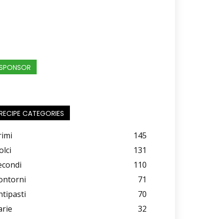
SPONSOR
RECIPE CATEGORIES
rimi
145
olci
131
econdi
110
ontorni
71
ntipasti
70
arie
32