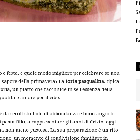
P
S
L
P
B
 festa, e quale modo migliore per celebrare se non
il sapore della primavera? La
torta pasqualina
, tipica
toria, un piatto che racchiude in sé l’essenza della
qualità e amore per il cibo.
a è da secoli simbolo di abbondanza e buon augurio.
i pasta fillo
, a rappresentare gli anni di Cristo, oggi
ma non meno gustosa. La sua preparazione è un rito
zione, un momento di condivisione familiare in