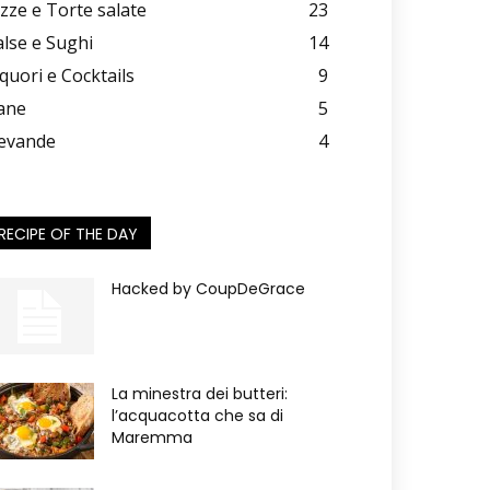
izze e Torte salate
23
alse e Sughi
14
iquori e Cocktails
9
ane
5
evande
4
RECIPE OF THE DAY
Hacked by CoupDeGrace
La minestra dei butteri:
l’acquacotta che sa di
Maremma