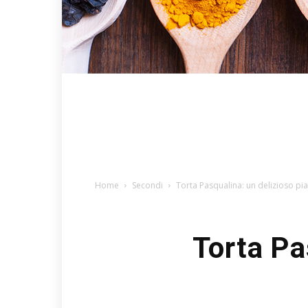
Home
Secondi
Torta Pasqualina: un delizioso pi
Torta Pa