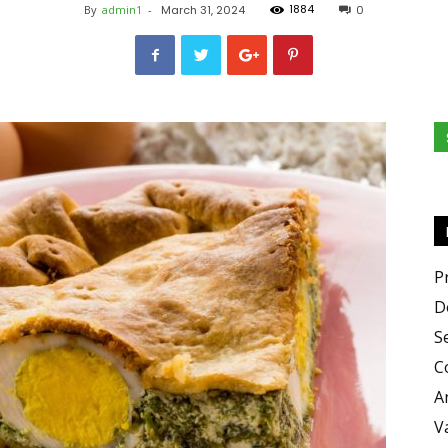
1884
By
admin1
-
March 31, 2024
0
e
Sapori
P
D
S
C
A
V