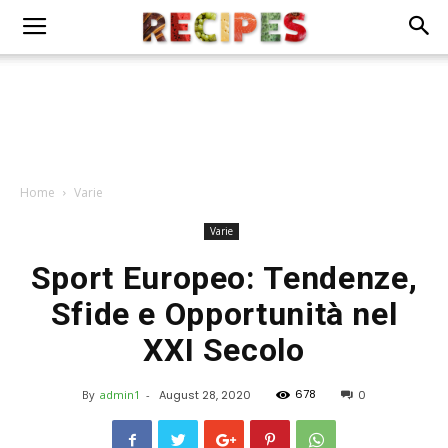
Home
Varie
Varie
Sport Europeo: Tendenze,
Sfide e Opportunità nel
XXI Secolo
678
By
admin1
-
August 28, 2020
0