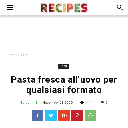
Home
Primi
Primi
Pasta fresca all’uovo per
qualsiasi formato
2535
By
admin1
-
November 21, 2020
0