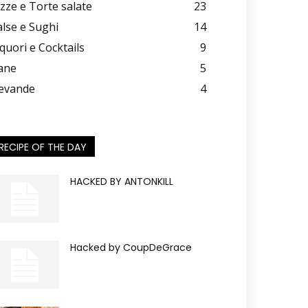
izze e Torte salate
23
alse e Sughi
14
iquori e Cocktails
9
ane
5
evande
4
RECIPE OF THE DAY
HACKED BY ANTONKILL
Hacked by CoupDeGrace