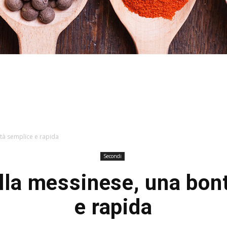
Hacked
tà semplice e rapida
Secondi
alla messinese, una bon
by
e rapida