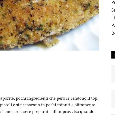
P
S
L
–
P
B
Team_CC
saporite, pochi ingredienti che però le rendono il top.
piccoli e si preparano in pochi minuti. Solitamente
ON
ano bene per essere preparate all’improvviso quando