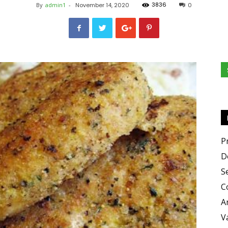
3836
By
admin1
-
November 14, 2020
0
Zero
X
P
D
S
C
Zero
A
V