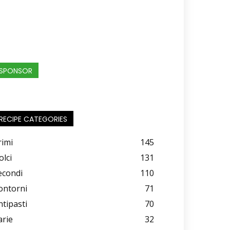
SPONSOR
RECIPE CATEGORIES
rimi
145
olci
131
econdi
110
ontorni
71
ntipasti
70
arie
32