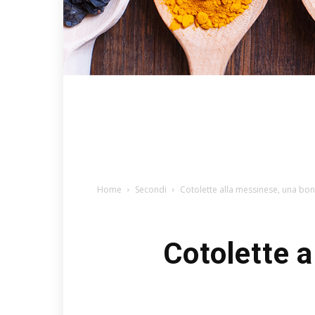
Home
Secondi
Cotolette alla messinese, una bon
Cotolette 