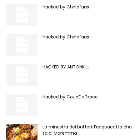
Hacked by Chinafans
Hacked by Chinafans
HACKED BY ANTONKILL
Hacked by CoupDeGrace
La minestra dei butteri: l’acquacotta che
sa di Maremma