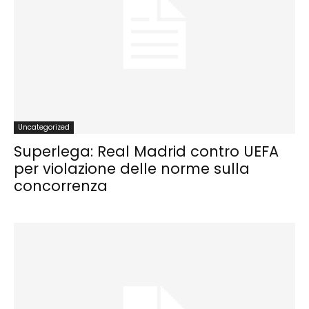
Uncategorized
Superlega: Real Madrid contro UEFA
per violazione delle norme sulla
concorrenza