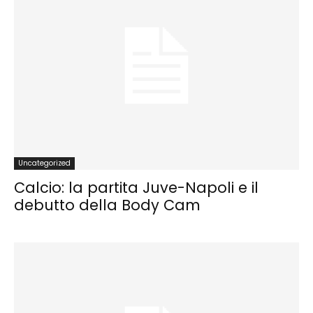
Uncategorized
Calcio: la partita Juve-Napoli e il
debutto della Body Cam