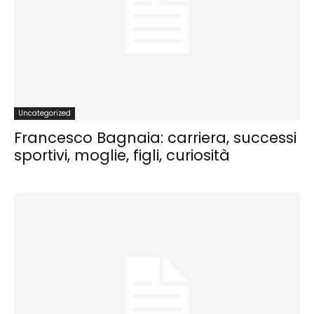
Uncategorized
Francesco Bagnaia: carriera, successi
sportivi, moglie, figli, curiosità