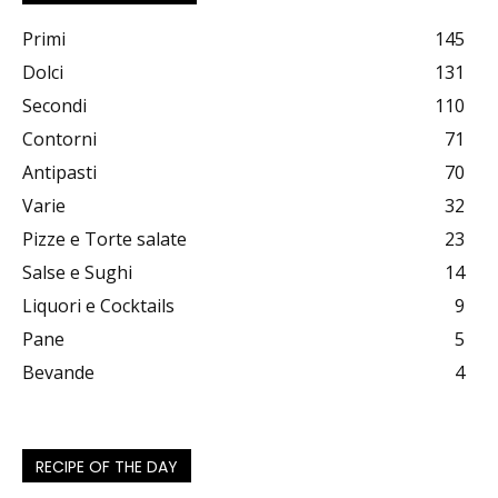
Primi
145
Dolci
131
Secondi
110
Contorni
71
Antipasti
70
Varie
32
Pizze e Torte salate
23
Salse e Sughi
14
Liquori e Cocktails
9
Pane
5
Bevande
4
RECIPE OF THE DAY