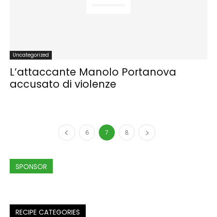
Uncategorized
L’attaccante Manolo Portanova
accusato di violenze
6
7
8
SPONSOR
RECIPE CATEGORIES