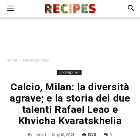
Home
Uncategorized
Uncategorized
Calcio, Milan: la diversità
agrave; e la storia dei due
talenti Rafael Leao e
Khvicha Kvaratskhelia
1306
By
admin1
-
May 10, 2021
0