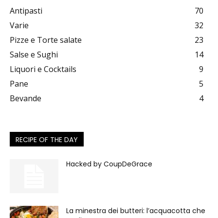
Antipasti
70
Varie
32
Pizze e Torte salate
23
Salse e Sughi
14
Liquori e Cocktails
9
Pane
5
Bevande
4
RECIPE OF THE DAY
Hacked by CoupDeGrace
La minestra dei butteri: l’acquacotta che