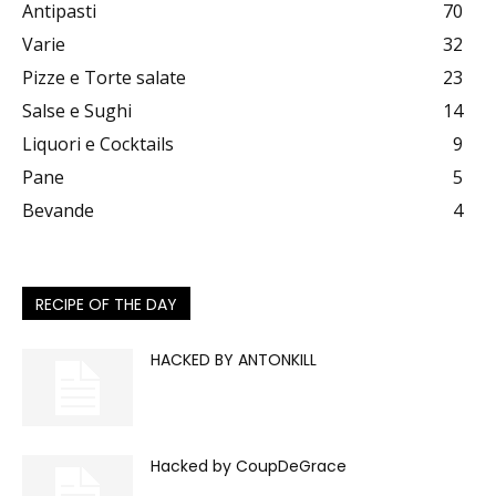
Antipasti
70
Varie
32
Pizze e Torte salate
23
Salse e Sughi
14
Liquori e Cocktails
9
Pane
5
Bevande
4
RECIPE OF THE DAY
HACKED BY ANTONKILL
Hacked by CoupDeGrace