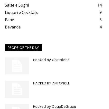
Salse e Sughi
14
Liquori e Cocktails
9
Pane
5
Bevande
4
RECIPE OF THE DAY
Hacked by Chinafans
HACKED BY ANTONKILL
Hacked by CoupDeGrace