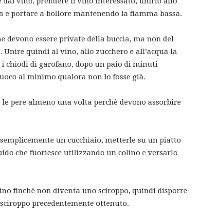
 dal vino, prendere il vino interessato, unirlo allo
la e portare a bollore mantenendo la fiamma bassa.
he devono essere private della buccia, ma non del
 Unire quindi al vino, allo zucchero e all’acqua la
 i chiodi di garofano, dopo un paio di minuti
fuoco al minimo qualora non lo fosse già.
do le pere almeno una volta perchè devono assorbire
 semplicemente un cucchiaio, metterle su un piatto
quido che fuoriesce utilizzando un colino e versarlo
olino finchè non diventa uno sciroppo, quindi disporre
lo sciroppo precedentemente ottenuto.