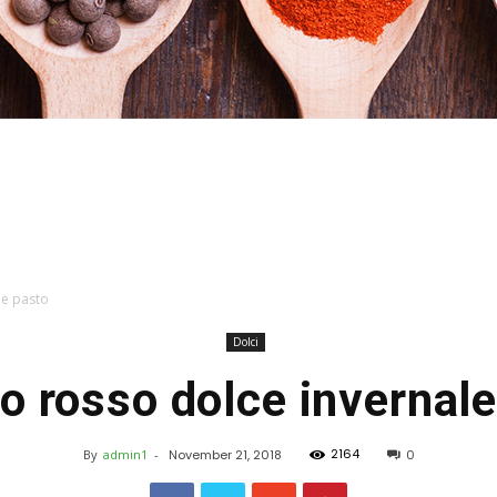
Stefania
ne pasto
Dolci
no rosso dolce invernale
Profumi
2164
By
admin1
-
November 21, 2018
0