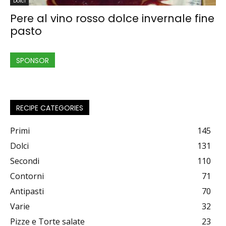
Dolci
Pere al vino rosso dolce invernale fine
pasto
SPONSOR
RECIPE CATEGORIES
Primi
145
Dolci
131
Secondi
110
Contorni
71
Antipasti
70
Varie
32
Pizze e Torte salate
23