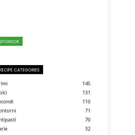
SPONSOR
RECIPE CATEGORIES
rimi
145
olci
131
econdi
110
ontorni
71
ntipasti
70
arie
32