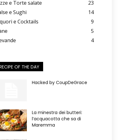
izze e Torte salate
23
alse e Sughi
14
iquori e Cocktails
9
ane
5
evande
4
RECIPE OF THE DAY
Hacked by CoupDeGrace
La minestra dei butteri:
l’acquacotta che sa di
Maremma