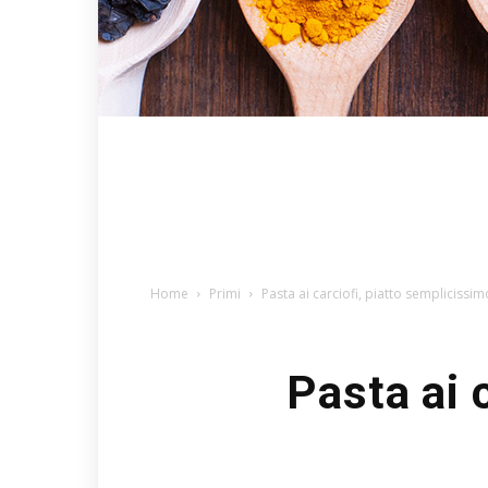
Home
Primi
Pasta ai carciofi, piatto sempliciss
Pasta ai 