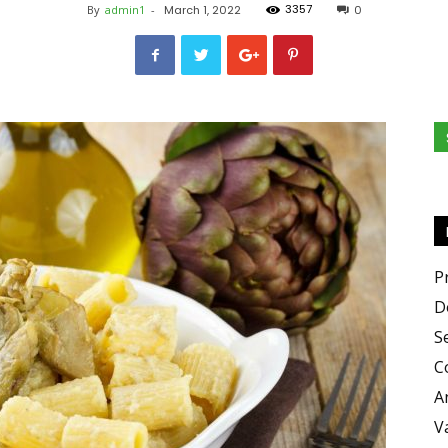
3357
By
admin1
-
March 1, 2022
0
e
Sapori
P
D
S
C
A
V