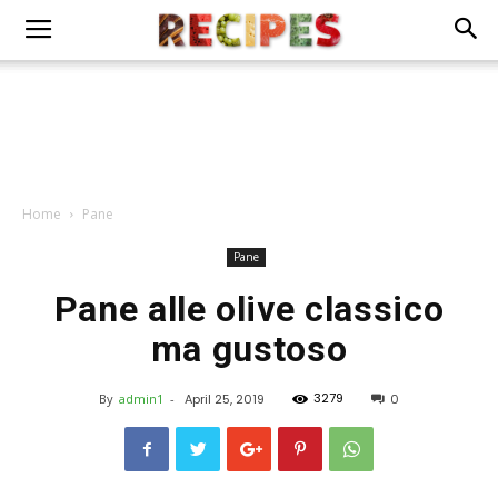
Home
Pane
Pane
Pane alle olive classico
ma gustoso
3279
By
admin1
-
April 25, 2019
0