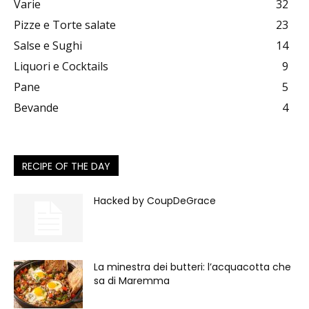
Varie
32
Pizze e Torte salate
23
Salse e Sughi
14
Liquori e Cocktails
9
Pane
5
Bevande
4
RECIPE OF THE DAY
Hacked by CoupDeGrace
La minestra dei butteri: l’acquacotta che
sa di Maremma