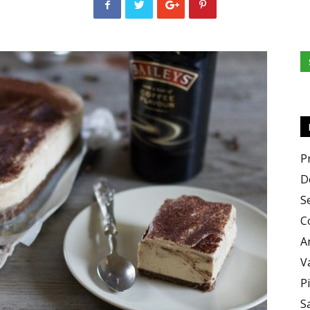
e
Sapori
P
D
S
C
A
V
P
S