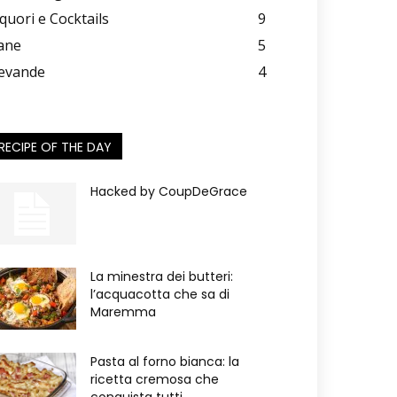
iquori e Cocktails
9
ane
5
evande
4
RECIPE OF THE DAY
Hacked by CoupDeGrace
La minestra dei butteri:
l’acquacotta che sa di
Maremma
Pasta al forno bianca: la
ricetta cremosa che