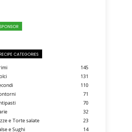
SPONSOR
RECIPE CATEGORIES
rimi
145
olci
131
econdi
110
ontorni
71
ntipasti
70
arie
32
izze e Torte salate
23
alse e Sughi
14