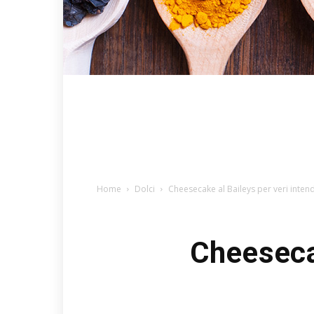
Home
Dolci
Cheesecake al Baileys per veri intend
Cheesecak