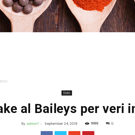
Stefania
itori
Dolci
e al Baileys per veri i
Profumi
1986
By
admin1
-
September 24, 2019
0