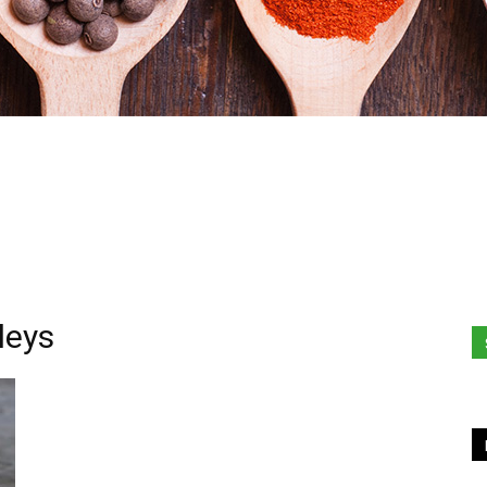
Hacked
leys
by