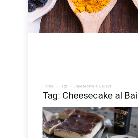
Home
Tags
Cheesecake al Baileys
Tag: Cheesecake al Bai