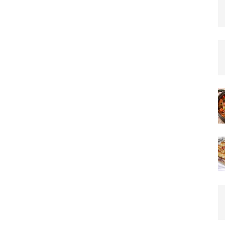
–
Team_CC
ON