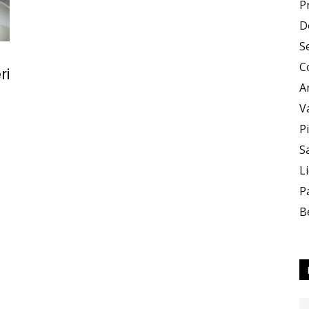
P
D
Zero
S
C
ri
A
V
P
S
X
L
P
B
Zero