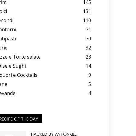
rimi
145
olci
131
econdi
110
ontorni
71
ntipasti
70
arie
32
izze e Torte salate
23
alse e Sughi
14
iquori e Cocktails
9
ane
5
evande
4
RECIPE OF THE DAY
HACKED BY ANTONKILL