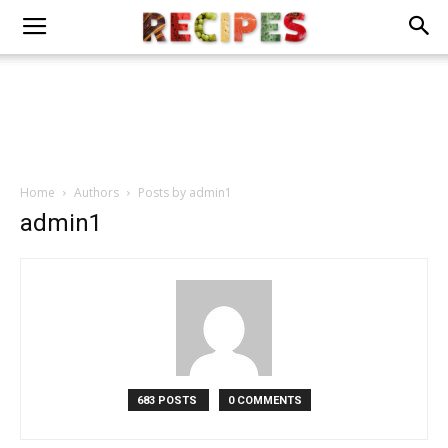
Home
Authors
Posts by admin1
admin1
683 POSTS
0 COMMENTS