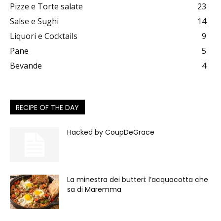
Pizze e Torte salate
23
Salse e Sughi
14
Liquori e Cocktails
9
Pane
5
Bevande
4
RECIPE OF THE DAY
Hacked by CoupDeGrace
La minestra dei butteri: l’acquacotta che
sa di Maremma