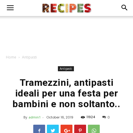
Home
Antipasti
Antipasti
Tramezzini, antipasti
ideali per una festa per
bambini e non soltanto..
11924
By
admin1
-
October 16, 2019
0