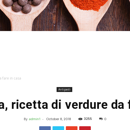
Stefania
a fare in casa
Antipasti
, ricetta di verdure da 
Profumi
3255
By
admin1
-
October 8, 2018
0