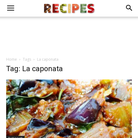
Home
Tags
La caponata
Tag: La caponata