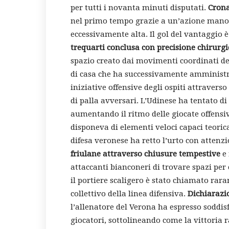
per tutti i novanta minuti disputati.
Crona
nel primo tempo grazie a un’azione manovr
eccessivamente alta. Il gol del vantaggio 
trequarti conclusa con precisione chirurgi
spazio creato dai movimenti coordinati de
di casa che ha successivamente amministra
iniziative offensive degli ospiti attravers
di palla avversari. L’Udinese ha tentato di
aumentando il ritmo delle giocate offensiv
disponeva di elementi veloci capaci teoric
difesa veronese ha retto l’urto con attenz
friulane attraverso chiusure tempestive
e 
attaccanti bianconeri di trovare spazi per
il portiere scaligero è stato chiamato rara
collettivo della linea difensiva.
Dichiarazio
l’allenatore del Verona ha espresso soddi
giocatori, sottolineando come la vittoria r