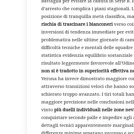
battaglia per evitare la caduta in Serie B. 
d’arresto che complica i piani stagionali
posizione di tranquilla metà classifica, m
rischia di trascinare i bianconeri
verso coi
inversioni di tendenza immediate per evit
problematica nelle ultime giornate di ca
difficoltà tecniche e mentali delle squadre
statistica evidenzia equilibrio sostanziale n
risultato leggermente favorevole all’Udin
non si è tradotto in superiorità effettiva n
Verona ha invece dimostrato maggiore con
attraverso transizioni veloci che hanno so
schierato troppo avanzato. I tiri totali ha
maggiore precisione nelle conclusioni nello
vinto
più duelli individuali nelle zone ne
conquistare seconde palle e impedire agli 
dettagli tecnici apparentemente marginali
differenze minime separano successo e sc