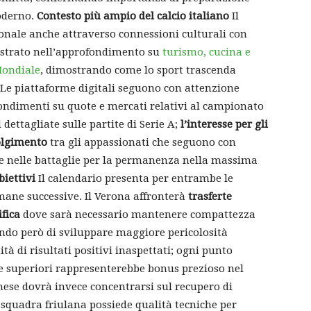
moderno.
Contesto più ampio del calcio italiano
Il
ionale anche attraverso connessioni culturali con
llustrato nell’approfondimento su
turismo, cucina e
Mondiale
, dimostrando come lo sport trascenda
. Le piattaforme digitali seguono con attenzione
ondimenti su quote e mercati relativi al campionato
 dettagliate sulle partite di Serie A;
l’interesse per gli
olgimento
tra gli appassionati che seguono con
lte nelle battaglie per la permanenza nella massima
iettivi
Il calendario presenta per entrambe le
mane successive. Il Verona affronterà
trasferte
ifica
dove sarà necessario mantenere compattezza
ando però di sviluppare maggiore pericolosità
tà di risultati positivi inaspettati; ogni punto
e superiori rappresenterebbe bonus prezioso nel
nese dovrà invece concentrarsi sul recupero di
La squadra friulana possiede qualità tecniche per