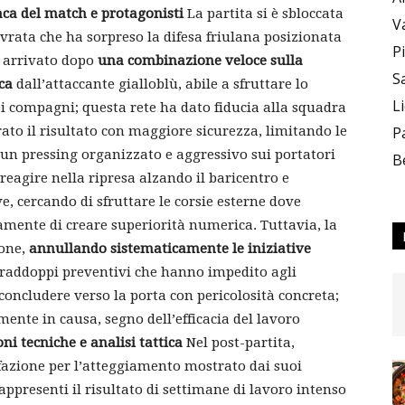
ca del match e protagonisti
La partita si è sbloccata
V
ata che ha sorpreso la difesa friulana posizionata
P
è arrivato dopo
una combinazione veloce sulla
S
ca
dall’attaccante gialloblù, abile a sfruttare lo
L
i compagni; questa rete ha dato fiducia alla squadra
to il risultato con maggiore sicurezza, limitando le
P
o un pressing organizzato e aggressivo sui portatori
B
 reagire nella ripresa alzando il baricentro e
e, cercando di sfruttare le corsie esterne dove
amente di creare superiorità numerica. Tuttavia, la
ione,
annullando sistematicamente le iniziative
raddoppi preventivi che hanno impedito agli
 concludere verso la porta con pericolosità concreta;
mente in causa, segno dell’efficacia del lavoro
ni tecniche e analisi tattica
Nel post-partita,
sfazione per l’atteggiamento mostrato dai suoi
appresenti il risultato di settimane di lavoro intenso