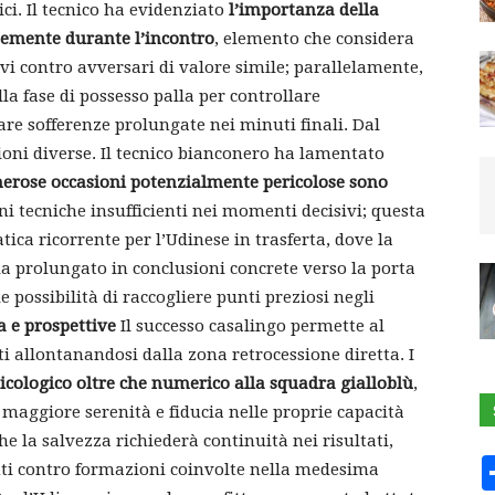
ici. Il tecnico ha evidenziato
l’importanza della
emente durante l’incontro
, elemento che considera
ivi contro avversari di valore simile; parallelamente,
la fase di possesso palla per controllare
are sofferenze prolungate nei minuti finali. Dal
oni diverse. Il tecnico bianconero ha lamentato
rose occasioni potenzialmente pericolose sono
i tecniche insufficienti nei momenti decisivi; questa
ica ricorrente per l’Udinese in trasferta, dove la
lla prolungato in conclusioni concrete verso la porta
 possibilità di raccogliere punti preziosi negli
a e prospettive
Il successo casalingo permette al
 allontanandosi dalla zona retrocessione diretta. I
sicologico oltre che numerico alla squadra gialloblù
,
maggiore serenità e fiducia nelle proprie capacità
he la salvezza richiederà continuità nei risultati,
nti contro formazioni coinvolte nella medesima