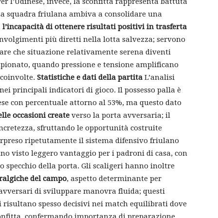
Per l’Udinese, invece, la sconfitta rappresenta battuta
. La squadra friulana ambiva a consolidare una
a
l’incapacità di ottenere risultati positivi in trasferta
nvolgimenti più diretti nella lotta salvezza; servono
are che situazione relativamente serena diventi
mpionato, quando pressione e tensione amplificano
 coinvolte.
Statistiche e dati della partita
L’analisi
ei principali indicatori di gioco. Il possesso palla è
ese con percentuale attorno al 53%, ma questo dato
elle occasioni create
verso la porta avversaria; il
cretezza, sfruttando le opportunità costruite
rpreso ripetutamente il sistema difensivo friulano
nno visto leggero vantaggio per i padroni di casa, con
 specchio della porta. Gli scaligeri hanno inoltre
vralgiche del campo
, aspetto determinante per
avversari di sviluppare manovra fluida; questi
 risultano spesso decisivi nei match equilibrati dove
onfitta, confermando importanza di preparazione