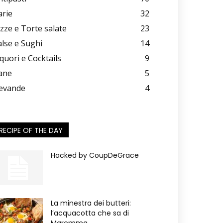
arie
32
izze e Torte salate
23
alse e Sughi
14
iquori e Cocktails
9
ane
5
evande
4
RECIPE OF THE DAY
Hacked by CoupDeGrace
La minestra dei butteri:
l’acquacotta che sa di