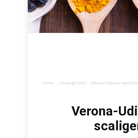
Home
Uncategorized
Verona-Udinese, vittoria fo
Verona-Udin
scalige