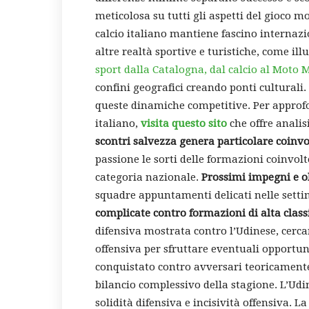
meticolosa su tutti gli aspetti del gioco 
calcio italiano mantiene fascino internaz
altre realtà sportive e turistiche, come i
sport dalla Catalogna, dal calcio al Moto 
confini geografici creando ponti culturali
queste dinamiche competitive. Per approf
italiano,
visita questo sito
che offre analisi
scontri salvezza genera particolare coinv
passione le sorti delle formazioni coinvo
categoria nazionale.
Prossimi impegni e ob
squadre appuntamenti delicati nelle setti
complicate contro formazioni di alta class
difensiva mostrata contro l’Udinese, cerc
offensiva per sfruttare eventuali opportuni
conquistato contro avversari teoricament
bilancio complessivo della stagione. L’Udi
solidità difensiva e incisività offensiva. 