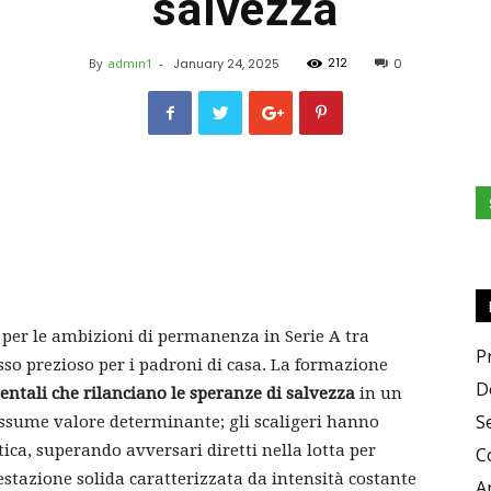
salvezza
e
212
By
admin1
-
January 24, 2025
0
Sapori
e per le ambizioni di permanenza in Serie A tra
P
so prezioso per i padroni di casa. La formazione
D
ntali che rilanciano le speranze di salvezza
in un
S
ssume valore determinante; gli scaligeri hanno
ica, superando avversari diretti nella lotta per
C
estazione solida caratterizzata da intensità costante
A