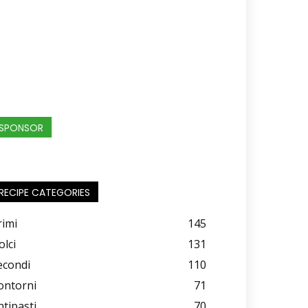
SPONSOR
RECIPE CATEGORIES
rimi
145
olci
131
econdi
110
ontorni
71
ntipasti
70