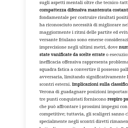
sugli aspetti mentali oltre che tecnico-tatt
compattezza difensiva mantenuta costant
fondamentale per costruire risultati posit
ha riconosciuto necessità di migliorare nel
maggiormente i ritmi delle partite ed evit
versante friulano sono emerse considerazi
imprecisione negli ultimi metri, dove
nume
state vanificate da scelte errate
o esecuzion
inefficacia offensiva rappresenta problemat
squadra fatica a convertire il possesso pa
avversaria, limitando significativamente le
scontri esterni.
Implicazioni sulla classific
Verona di guadagnare posizioni importanti
tre punti conquistati forniscono
respiro p
che può affrontare i prossimi impegni con 
competitive; tuttavia, gli scaligeri sanno c
specialmente negli scontri diretti rimane