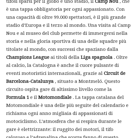
tifosi sparsi per il globo e uno stadio, il
Camp Nou
, che
è una tappa obbligatoria per ogni appassionato. Con
una capacità di oltre 99.000 spettatori, è il più grande
stadio d’Europa e il terzo al mondo. Una visita al Camp
Nou e al museo del club permette di immergersi nella
storia e nella gloria sportiva di una delle squadre più
titolate al mondo, con successi che spaziano dalla
Champions League
ai titoli della
Liga spagnola
. Oltre
al calcio, la Catalogna è anche il cuore pulsante di
eventi motoristici internazionali, grazie al
Circuit de
Barcelona-Catalunya
, situato a Montmeló. Questo
circuito ospita gare di altissimo livello come la
Formula 1
e il
Motomondiale
. La tappa catalana del
Motomondiale è una delle più seguite del calendario e
richiama ogni anno migliaia di appassionati di
motociclismo. L’atmosfera che si respira durante le
gare è elettrizzante: il ruggito dei motori, il tifo
caloroso e l’adrenalina che scorre fanno di questo