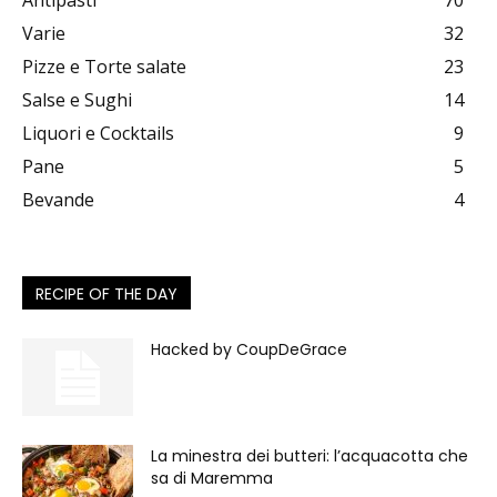
Antipasti
70
Varie
32
Pizze e Torte salate
23
Salse e Sughi
14
Liquori e Cocktails
9
Pane
5
Bevande
4
RECIPE OF THE DAY
Hacked by CoupDeGrace
La minestra dei butteri: l’acquacotta che
sa di Maremma