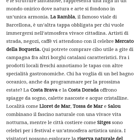
e le strutture fantasiose, rappresenta una fuga in un
mondo onirico dove natura e arte si fondono in
un’unica armonia.
La Rambla
, il famoso viale di
Barcellona, è un’altra tappa obbligata per chi vuole
immergersi nell’atmosfera vivace cittadina. Artisti di
strada, negozi, caffè vi attendono con il celebre
Mercato
della Boqueria.
Qui potrete comprare cibo utile a gite di
campagna fra altri borghi catalani caratteristici. Fra i
prodotti locali freschi annotiamo le tapas con altre
specialità gastronomiche. Chi ha voglia di un bel bagno
oceanico, anche da programmare per la prossima
estate? La
Costa Brava
e la
Costa Dorada
offrono
spiagge da sogno, calette nascoste e acque cristalline.
Località come
Lloret de Mar
,
Tossa de Mar
e
Salou
combinano il fascino naturale con una vivace vita
notturna, mentre le città costiere come
Sitges
sono
celebri per i festival e un’atmosfera artistica unica. I
visitatori possono esplorare la
riserva naturale del