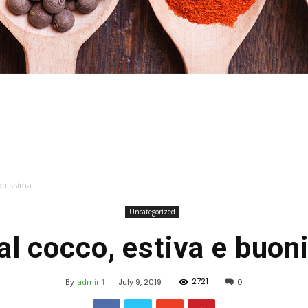
Stefania
uonissima
Uncategorized
al cocco, estiva e buo
Profumi
2721
By
admin1
-
July 9, 2019
0