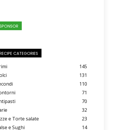
SPONSOR
RECIPE CATEGORIES
rimi
145
olci
131
econdi
110
ontorni
71
ntipasti
70
arie
32
izze e Torte salate
23
alse e Sughi
14