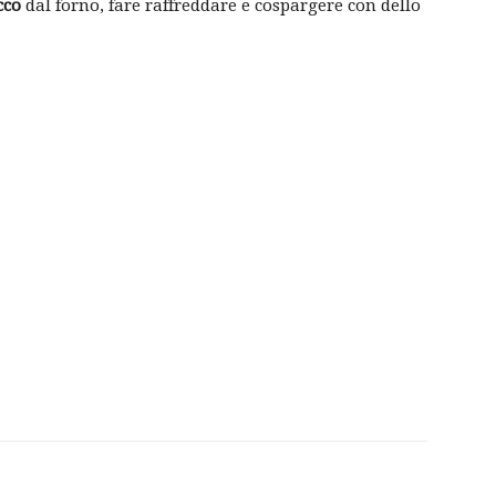
cco
dal forno, fare raffreddare e cospargere con dello