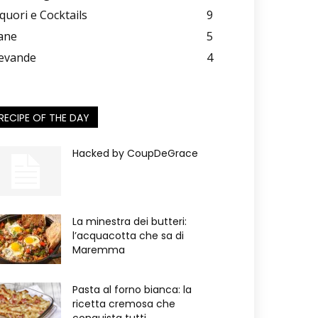
iquori e Cocktails
9
ane
5
evande
4
RECIPE OF THE DAY
Hacked by CoupDeGrace
La minestra dei butteri:
l’acquacotta che sa di
Maremma
Pasta al forno bianca: la
ricetta cremosa che