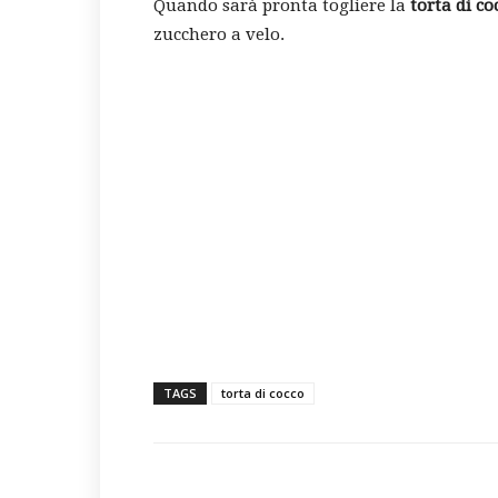
Quando sarà pronta togliere la
torta di co
zucchero a velo.
TAGS
torta di cocco