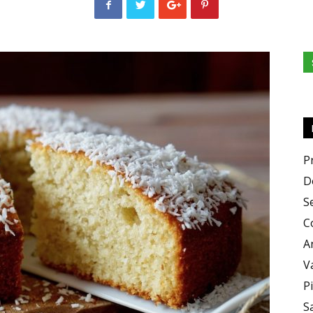
e
Sapori
P
D
S
C
A
V
P
S