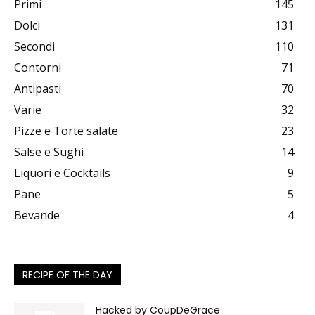
Primi
145
Dolci
131
Secondi
110
Contorni
71
Antipasti
70
Varie
32
Pizze e Torte salate
23
Salse e Sughi
14
Liquori e Cocktails
9
Pane
5
Bevande
4
RECIPE OF THE DAY
Hacked by CoupDeGrace