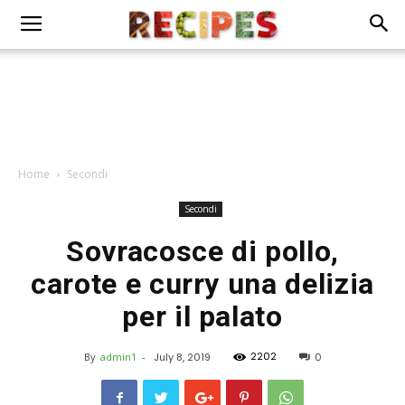
Home
Secondi
Secondi
Sovracosce di pollo,
carote e curry una delizia
per il palato
2202
By
admin1
-
July 8, 2019
0