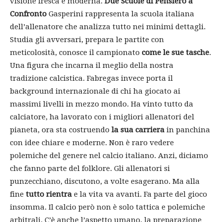
visione fresca e moderna.
Due Scuole di Pensiero a
Confronto
Gasperini rappresenta la scuola italiana
dell’allenatore che analizza tutto nei minimi dettagli.
Studia gli avversari, prepara le partite con
meticolosità, conosce il campionato
come le sue tasche
.
Una figura che incarna il meglio della nostra
tradizione calcistica. Fabregas invece porta il
background internazionale di chi ha giocato ai
massimi livelli in mezzo mondo. Ha vinto tutto da
calciatore, ha lavorato con i migliori allenatori del
pianeta, ora sta costruendo
la sua carriera
in panchina
con idee chiare e moderne. Non è raro vedere
polemiche del genere nel calcio italiano. Anzi, diciamo
che fanno parte del folklore. Gli allenatori si
punzecchiano, discutono, a volte esagerano. Ma alla
fine
tutto rientra
e la vita va avanti. Fa parte del gioco
insomma. Il calcio però non è solo tattica e polemiche
arbitrali. C’è anche l’aspetto umano, la preparazione