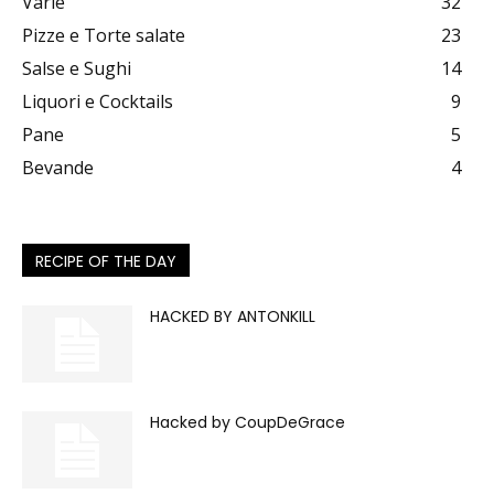
Varie
32
Pizze e Torte salate
23
Salse e Sughi
14
Liquori e Cocktails
9
Pane
5
Bevande
4
RECIPE OF THE DAY
HACKED BY ANTONKILL
Hacked by CoupDeGrace