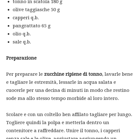
tonno in scatola 180 g
olive taggiasche 50 g
capperi q.b.
pangrattato 65 g
olio q.b.
sale q.b.
Preparazione
Per preparare le
zucchine ripiene di tonno
, lavarle bene
e tagliare le estremità, lessarle in acqua salata e
cuocerle per una decina di minuti in modo che restino
sode ma allo stesso tempo morbide al loro intero.
Scolare e con un coltello ben affilato tagliare per lungo.
Togliere quindi la polpa e metterla dentro un
contenitore a raffreddare. Unire il tonno, i capperi
senza sale e le olive, aggiustare aggiungendo un