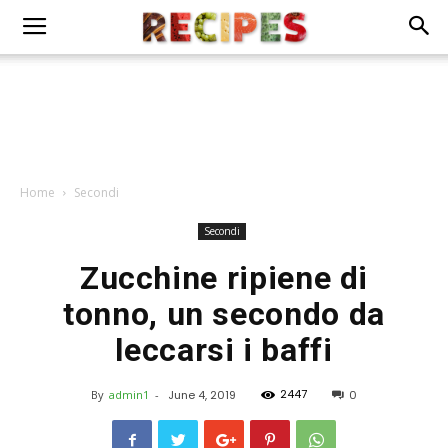
Home
Secondi
Secondi
Zucchine ripiene di
tonno, un secondo da
leccarsi i baffi
2447
By
admin1
-
June 4, 2019
0