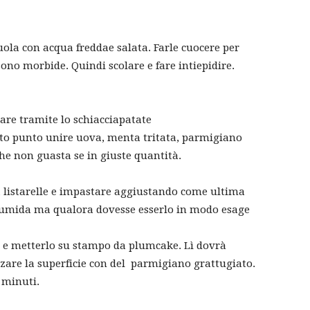
uola con acqua freddae salata. Farle cuocere per
no morbide. Quindi scolare e fare intiepidire.
iare tramite lo schiacciapatate
esto punto unire uova, menta tritata, parmigiano
he non guasta se in giuste quantità.
 listarelle e impastare aggiustando come ultima
rà umida ma qualora dovesse esserlo in modo esage
o e metterlo su stampo da plumcake. Lì dovrà
zare la superficie con del parmigiano grattugiato.
 minuti.