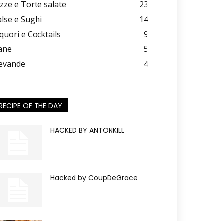
izze e Torte salate
23
alse e Sughi
14
iquori e Cocktails
9
ane
5
evande
4
RECIPE OF THE DAY
HACKED BY ANTONKILL
Hacked by CoupDeGrace