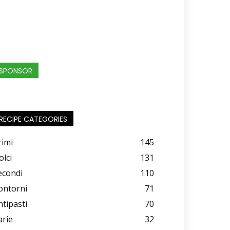
SPONSOR
RECIPE CATEGORIES
rimi
145
olci
131
econdi
110
ontorni
71
ntipasti
70
arie
32