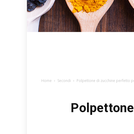
Home
Secondi
Polpettone di zucchine perfetto pe
Polpettone 