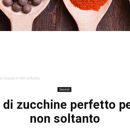
Hacked
r l’estate e non soltanto
Secondi
di zucchine perfetto pe
by
non soltanto