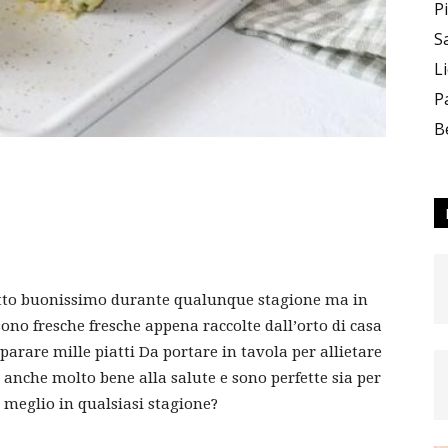
P
S
L
–
P
B
Team_CC
tto buonissimo durante qualunque stagione ma in
ono fresche fresche appena raccolte dall’orto di casa
eparare mille piatti Da portare in tavola per allietare
 anche molto bene alla salute e sono perfette sia per
 di meglio in qualsiasi stagione?
ON