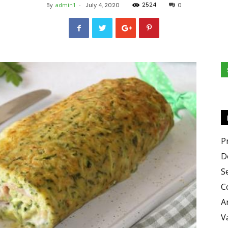
2524
By
admin1
-
July 4, 2020
0
Zero
X
P
D
S
C
Zero
A
V