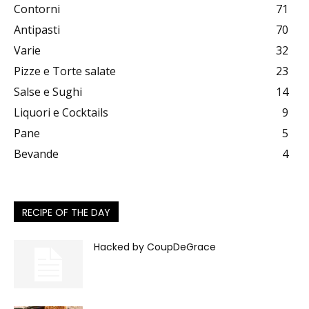
Contorni
71
Antipasti
70
Varie
32
Pizze e Torte salate
23
Salse e Sughi
14
Liquori e Cocktails
9
Pane
5
Bevande
4
RECIPE OF THE DAY
Hacked by CoupDeGrace