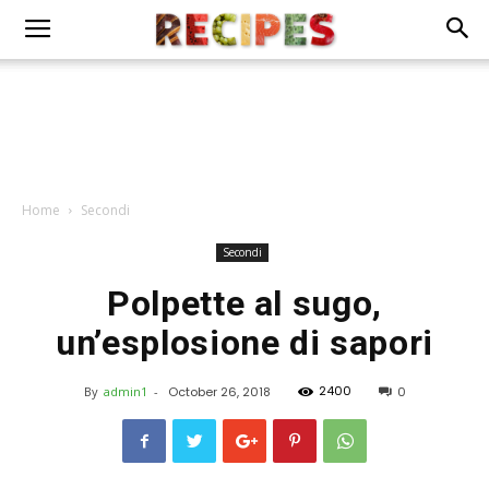
Home
Secondi
Secondi
Polpette al sugo,
un’esplosione di sapori
2400
By
admin1
-
October 26, 2018
0