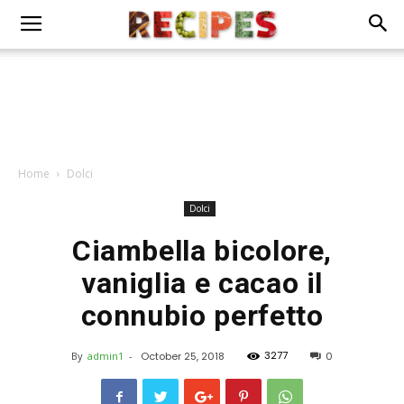
Home
Dolci
Dolci
Ciambella bicolore,
vaniglia e cacao il
connubio perfetto
3277
By
admin1
-
October 25, 2018
0