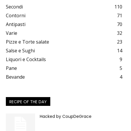
Secondi
110
Contorni
71
Antipasti
70
Varie
32
Pizze e Torte salate
23
Salse e Sughi
14
Liquori e Cocktails
9
Pane
5
Bevande
4
RECIPE OF THE DAY
Hacked by CoupDeGrace