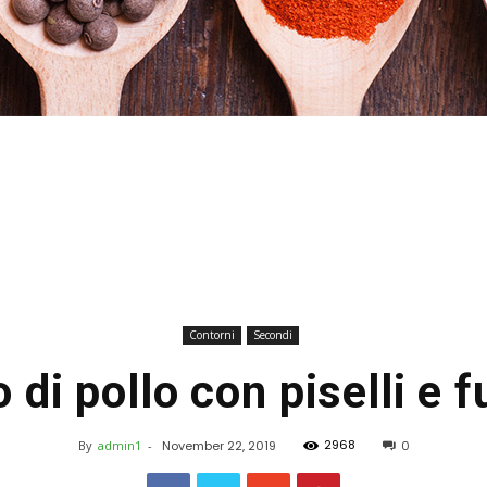
Stefania
Contorni
Secondi
 di pollo con piselli e 
Profumi
2968
By
admin1
-
November 22, 2019
0