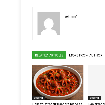
admin1
RELATED ARTICLES
MORE FROM AUTHOR
Secondi
Secondi
Polipetti affogati: il sapore pieno del
Bao al vapo