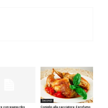
Secondi
re con wagyu ribs
Coniglio alla cacciatora: il profumo