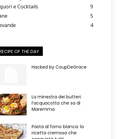
iquori e Cocktails
9
ane
5
evande
4
RECIPE OF THE DAY
Hacked by CoupDeGrace
La minestra dei butteri:
l’acquacotta che sa di
Maremma
Pasta al forno bianca: la
ricetta cremosa che