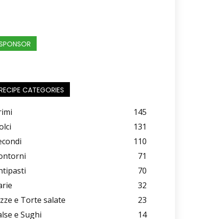
SPONSOR
RECIPE CATEGORIES
rimi
145
olci
131
econdi
110
ontorni
71
ntipasti
70
arie
32
izze e Torte salate
23
alse e Sughi
14