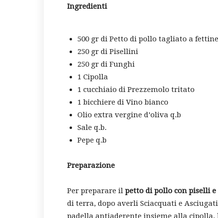
Ingredienti
500 gr di Petto di
pollo tagliato a fettin
250 gr di Pisellini
250 gr di Funghi
1 Cipolla
1 cucchiaio di Prezzemolo tritato
1 bicchiere di Vino bianco
Olio extra vergine d’oliva q.b
Sale q.b.
Pepe q.b
Preparazione
Per preparare il
petto di pollo con piselli 
di terra, dopo averli Sciacquati e Asciugat
padella antiaderente insieme alla cipolla, l