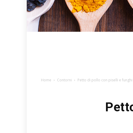
Home
Contorni
Petto di pollo con piselli e funghi
Petto