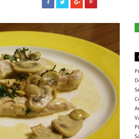
e
Sapori
P
D
S
C
A
V
P
S