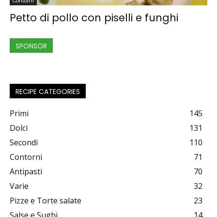
Contorni
Petto di pollo con piselli e funghi
SPONSOR
RECIPE CATEGORIES
Primi
145
Dolci
131
Secondi
110
Contorni
71
Antipasti
70
Varie
32
Pizze e Torte salate
23
Salse e Sughi
14