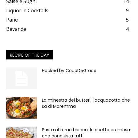
Salse e Sughi
14
Liquori e Cocktails
9
Pane
5
Bevande
4
RECIPE OF THE DAY
Hacked by CoupDeGrace
La minestra dei butteri: l’acquacotta che
sa di Maremma
Pasta al forno bianca: la ricetta cremosa
che conquista tutti