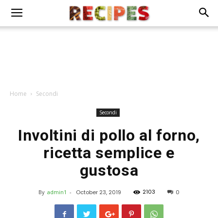
Home
Secondi
Secondi
Involtini di pollo al forno,
ricetta semplice e
gustosa
2103
By
admin1
-
October 23, 2019
0