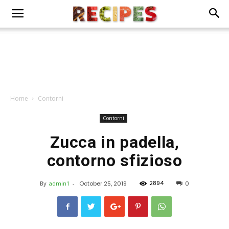
Home
Contorni
Contorni
Zucca in padella,
contorno sfizioso
2894
By
admin1
-
October 25, 2019
0