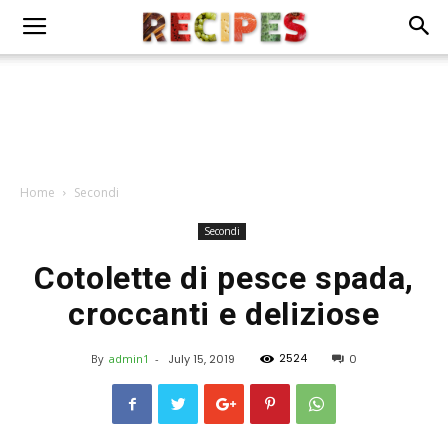
Home
Secondi
Secondi
Cotolette di pesce spada,
croccanti e deliziose
2524
By
admin1
-
July 15, 2019
0