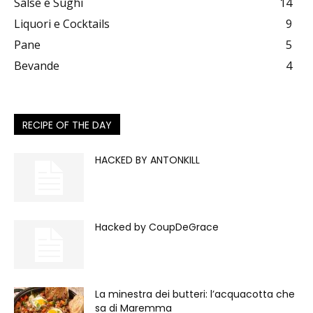
Salse e Sughi
14
Liquori e Cocktails
9
Pane
5
Bevande
4
RECIPE OF THE DAY
HACKED BY ANTONKILL
Hacked by CoupDeGrace
La minestra dei butteri: l’acquacotta che
sa di Maremma