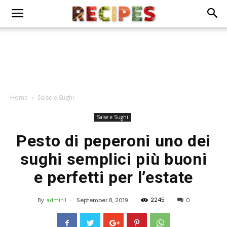
Home
Salse e Sughi
Salse e Sughi
Pesto di peperoni uno dei
sughi semplici più buoni
e perfetti per l’estate
2245
By
admin1
-
September 8, 2019
0