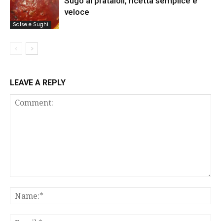
Sugo ai prataioli, ricetta semplice e
veloce
Salse e Sughi
LEAVE A REPLY