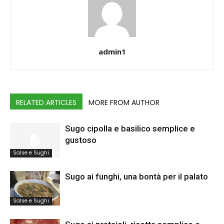
admin1
RELATED ARTICLES
MORE FROM AUTHOR
Sugo cipolla e basilico semplice e
gustoso
Salse e Sughi
Sugo ai funghi, una bontà per il palato
Salse e Sughi