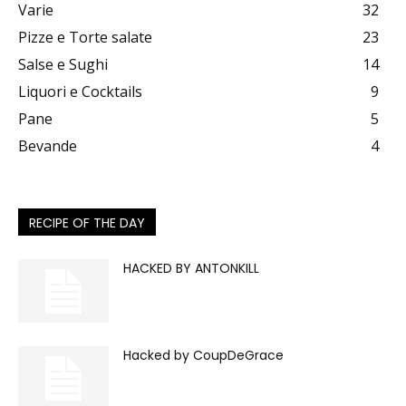
Varie
32
Pizze e Torte salate
23
Salse e Sughi
14
Liquori e Cocktails
9
Pane
5
Bevande
4
RECIPE OF THE DAY
HACKED BY ANTONKILL
Hacked by CoupDeGrace