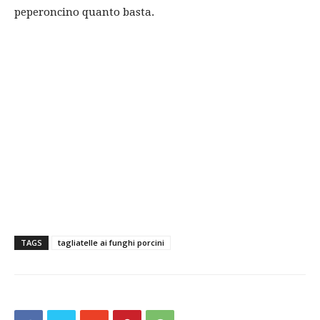
peperoncino quanto basta.
TAGS
tagliatelle ai funghi porcini