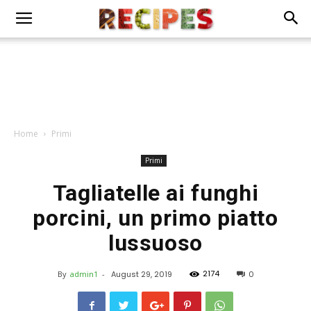
Home
Primi
Primi
Tagliatelle ai funghi
porcini, un primo piatto
lussuoso
2174
By
admin1
-
August 29, 2019
0