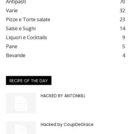
Antipasti
70
Varie
32
Pizze e Torte salate
23
Salse e Sughi
14
Liquori e Cocktails
9
Pane
5
Bevande
4
RECIPE OF THE DAY
HACKED BY ANTONKILL
Hacked by CoupDeGrace