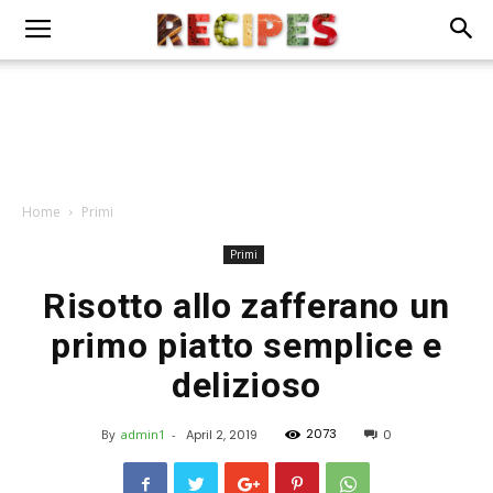
Home
Primi
Primi
Risotto allo zafferano un
primo piatto semplice e
delizioso
2073
By
admin1
-
April 2, 2019
0