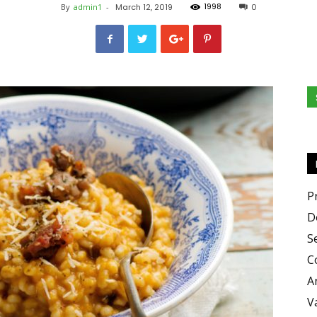
1998
By
admin1
-
March 12, 2019
0
e
Sapori
P
D
S
C
A
V