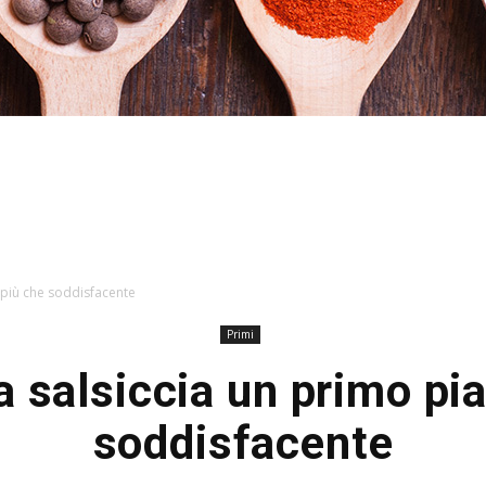
Stefania
o più che soddisfacente
Primi
a salsiccia un primo pi
Profumi
soddisfacente