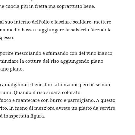
che cuocia più in fretta ma soprattutto bene.
l suo interno dell’olio e lasciare scaldare, mettere
mma medio bassa e aggiungere la salsiccia facendola
spesso.
saporire mescolando e sfumando con del vino bianco,
ominciare la cottura del riso aggiungendo piano
piano piano.
lo amalgamare bene, fare attenzione perchè se non
rumi. Quando il riso si sarà colorato
 fuoco e mantecare con burro e parmigiano. A questo
vito. In meno di mezz’ora avrete un piatto da servire
ed inaspettata figura.