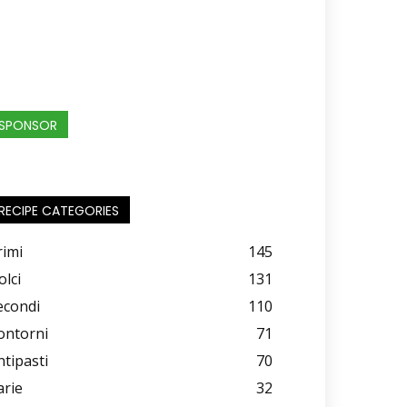
SPONSOR
RECIPE CATEGORIES
rimi
145
olci
131
econdi
110
ontorni
71
ntipasti
70
arie
32