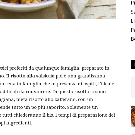
P
S
L
P
B
lassici preferiti da qualunque famiglia, preparato in
o. Il
risotto alla salsiccia
poi è una grandissima
a cena in famiglia che in presenza di ospiti, l’ideale
difficili da convincere. Di questo risotto ci sono
igiana, metà risotto allo zafferano, con un
 rende tutto un pò più saporito. Solamente un
 tutti chiederanno il bis. I tempi di preparazione del
ppi ingredienti.