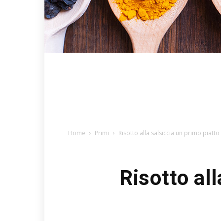
Home
Primi
Risotto alla salsiccia un primo piatt
Risotto all