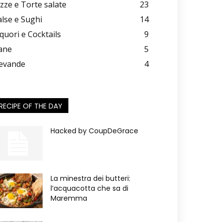
izze e Torte salate
23
alse e Sughi
14
iquori e Cocktails
9
ane
5
evande
4
RECIPE OF THE DAY
Hacked by CoupDeGrace
La minestra dei butteri:
l’acquacotta che sa di
Maremma