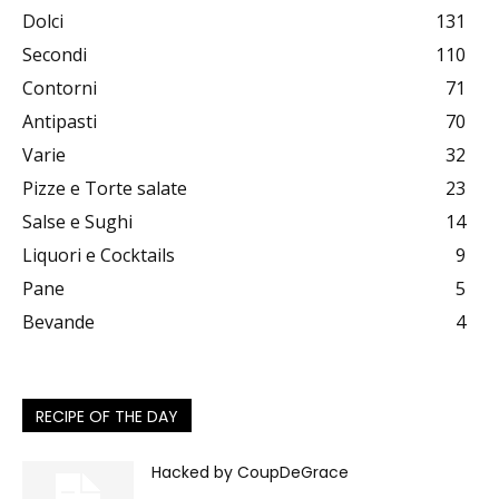
Dolci
131
Secondi
110
Contorni
71
Antipasti
70
Varie
32
Pizze e Torte salate
23
Salse e Sughi
14
Liquori e Cocktails
9
Pane
5
Bevande
4
RECIPE OF THE DAY
Hacked by CoupDeGrace