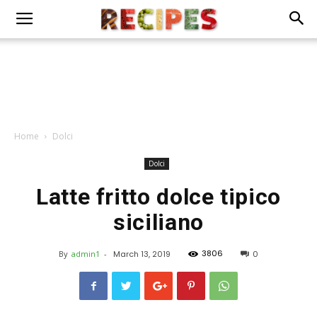
Home
Dolci
Dolci
Latte fritto dolce tipico
siciliano
3806
By
admin1
-
March 13, 2019
0