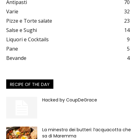
Antipasti
70
Varie
32
Pizze e Torte salate
23
Salse e Sughi
14
Liquori e Cocktails
9
Pane
5
Bevande
4
RECIPE OF THE DAY
Hacked by CoupDeGrace
La minestra dei butteri: l’acquacotta che
sa di Maremma