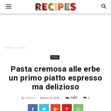
Home
Primi
Primi
Pasta cremosa alle erbe
un primo piatto espresso
ma delizioso
2485
By
admin1
-
March 5, 2019
0